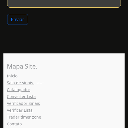
Enviar
Mapa Site.
(current)
Inicio
Sala de sinais
Novo
Catalogador
Converter Lista
Verificador Sinais
Verificar Lista
Trader timer zone
Contato